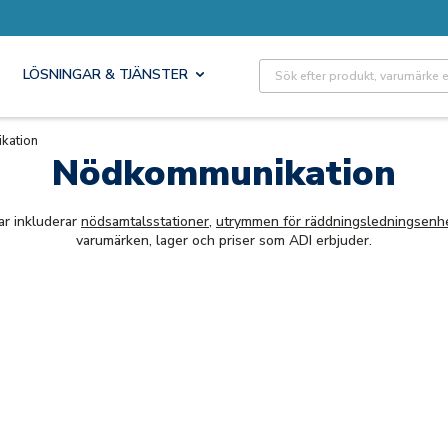
Site Search
LÖSNINGAR & TJÄNSTER
kation
Nödkommunikation
ar inkluderar
nödsamtalsstationer
,
utrymmen för räddningsledningsenh
varumärken, lager och priser som ADI erbjuder.