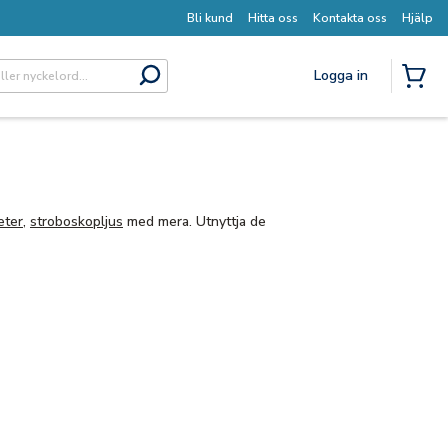
Bli kund
Hitta oss
Kontakta oss
Hjälp
Logga in
submit search
{0} I
eter
,
stroboskopljus
med mera. Utnyttja de