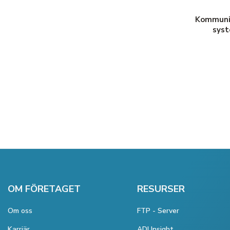
Kommuni
sys
OM FÖRETAGET
RESURSER
Om oss
FTP - Server
Karriär
ADI Insight