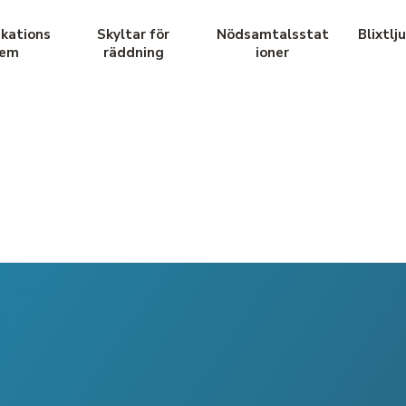
kations
Skyltar för
Nödsamtalsstat
Blixtlj
tem
räddning
ioner