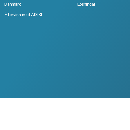
Danmark
Lösningar
Återvinn med ADI ♻️