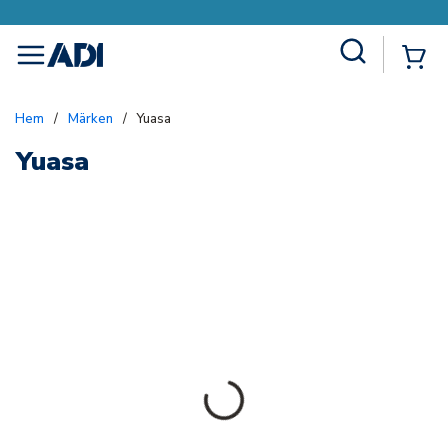
Site Search
{0
menu
Hem
/
Märken
/
Yuasa
Yuasa