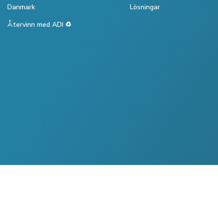
Danmark
Lösningar
Återvinn med ADI ♻️