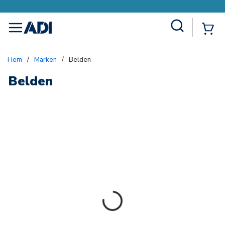
Site Search
{0
menu
Hem
/
Märken
/
Belden
Belden